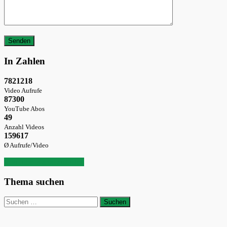
Bitte lasse dieses Feld leer.
In Zahlen
7821218
Video Aufrufe
87300
YouTube Abos
49
Anzahl Videos
159617
Ø Aufrufe/Video
YouTube-Kanal aufrufen
Thema suchen
Suchen
nach: