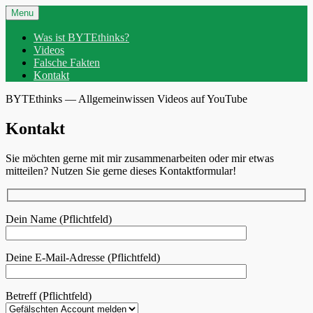
Skip
Header
Menu
to
Menu
content
Was ist BYTEthinks?
Videos
Falsche Fakten
Kontakt
BYTEthinks — Allgemeinwissen Videos auf YouTube
Kontakt
Sie möchten gerne mit mir zusammenarbeiten oder mir etwas
mitteilen? Nutzen Sie gerne dieses Kontaktformular!
Dein Name (Pflichtfeld)
Deine E-Mail-Adresse (Pflichtfeld)
Betreff (Pflichtfeld)