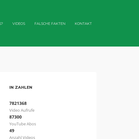
S?
VIDEOS
FALSCHE FAKTEN
KONTAKT
IN ZAHLEN
7821368
Video Aufrufe
87300
YouTube Abos
49
Anzahl Videos