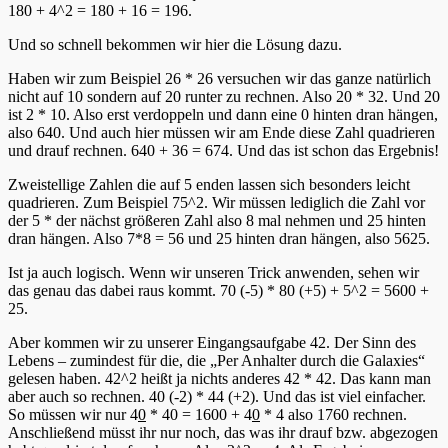
180 + 4^2 = 180 + 16 = 196.
Und so schnell bekommen wir hier die Lösung dazu.
Haben wir zum Beispiel 26 * 26 versuchen wir das ganze natürlich
nicht auf 10 sondern auf 20 runter zu rechnen. Also 20 * 32. Und 20
ist 2 * 10. Also erst verdoppeln und dann eine 0 hinten dran hängen,
also 640. Und auch hier müssen wir am Ende diese Zahl quadrieren
und drauf rechnen. 640 + 36 = 674. Und das ist schon das Ergebnis!
Zweistellige Zahlen die auf 5 enden lassen sich besonders leicht
quadrieren. Zum Beispiel 75^2. Wir müssen lediglich die Zahl vor
der 5 * der nächst größeren Zahl also 8 mal nehmen und 25 hinten
dran hängen. Also 7*8 = 56 und 25 hinten dran hängen, also 5625.
Ist ja auch logisch. Wenn wir unseren Trick anwenden, sehen wir
das genau das dabei raus kommt. 70 (-5) * 80 (+5) + 5^2 = 5600 +
25.
Aber kommen wir zu unserer Eingangsaufgabe 42. Der Sinn des
Lebens – zumindest für die, die „Per Anhalter durch die Galaxies“
gelesen haben. 42^2 heißt ja nichts anderes 42 * 42. Das kann man
aber auch so rechnen. 40 (-2) * 44 (+2). Und das ist viel einfacher.
So müssen wir nur 4
0
* 40 = 1600 + 4
0
* 4 also 1760 rechnen.
Anschließend müsst ihr nur noch, das was ihr drauf bzw. abgezogen