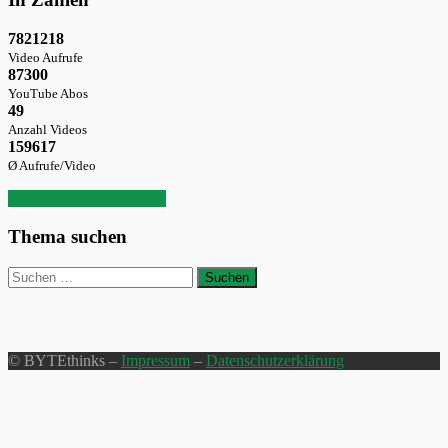
7821218
Video Aufrufe
87300
YouTube Abos
49
Anzahl Videos
159617
Ø Aufrufe/Video
YouTube-Kanal aufrufen
Thema suchen
Suchen
nach:
© BYTEthinks –
Impressum
–
Datenschutzerklärung