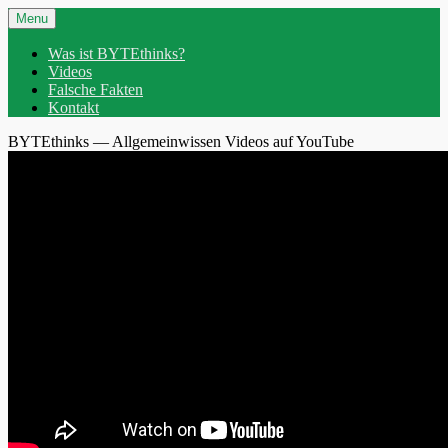
Skip
Header
Menu
to
Menu
content
Was ist BYTEthinks?
Videos
Falsche Fakten
Kontakt
BYTEthinks — Allgemeinwissen Videos auf YouTube