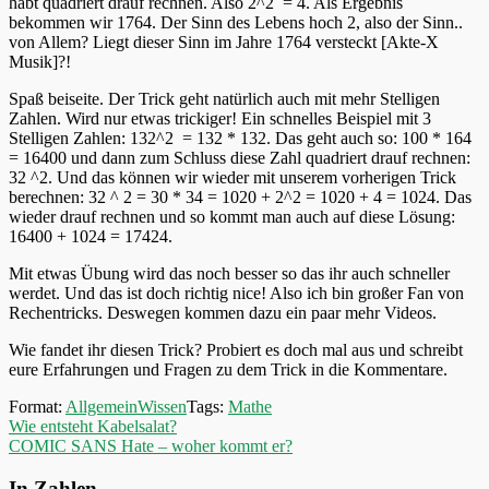
habt quadriert drauf rechnen. Also 2^2 = 4. Als Ergebnis
bekommen wir 1764. Der Sinn des Lebens hoch 2, also der Sinn..
von Allem? Liegt dieser Sinn im Jahre 1764 versteckt [Akte-X
Musik]?!
Spaß beiseite. Der Trick geht natürlich auch mit mehr Stelligen
Zahlen. Wird nur etwas trickiger! Ein schnelles Beispiel mit 3
Stelligen Zahlen: 132^2 = 132 * 132. Das geht auch so: 100 * 164
= 16400 und dann zum Schluss diese Zahl quadriert drauf rechnen:
32 ^2. Und das können wir wieder mit unserem vorherigen Trick
berechnen: 32 ^ 2 = 30 * 34 = 1020 + 2^2 = 1020 + 4 = 1024. Das
wieder drauf rechnen und so kommt man auch auf diese Lösung:
16400 + 1024 = 17424.
Mit etwas Übung wird das noch besser so das ihr auch schneller
werdet. Und das ist doch richtig nice! Also ich bin großer Fan von
Rechentricks. Deswegen kommen dazu ein paar mehr Videos.
Wie fandet ihr diesen Trick? Probiert es doch mal aus und schreibt
eure Erfahrungen und Fragen zu dem Trick in die Kommentare.
Format:
AllgemeinWissen
Tags:
Mathe
Beitragsnavigation
Wie entsteht Kabelsalat?
COMIC SANS Hate – woher kommt er?
In Zahlen