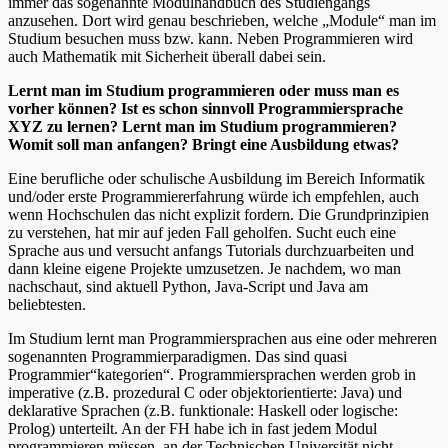
immer das sogenannte Modulhandbuch des Studiengangs
anzusehen. Dort wird genau beschrieben, welche „Module“ man im
Studium besuchen muss bzw. kann. Neben Programmieren wird
auch Mathematik mit Sicherheit überall dabei sein.
Lernt man im Studium programmieren oder muss man es
vorher können? Ist es schon sinnvoll Programmiersprache
XYZ zu lernen? Lernt man im Studium programmieren?
Womit soll man anfangen? Bringt eine Ausbildung etwas?
Eine berufliche oder schulische Ausbildung im Bereich Informatik
und/oder erste Programmiererfahrung würde ich empfehlen, auch
wenn Hochschulen das nicht explizit fordern. Die Grundprinzipien
zu verstehen, hat mir auf jeden Fall geholfen. Sucht euch eine
Sprache aus und versucht anfangs Tutorials durchzuarbeiten und
dann kleine eigene Projekte umzusetzen. Je nachdem, wo man
nachschaut, sind aktuell Python, Java-Script und Java am
beliebtesten.
Im Studium lernt man Programmiersprachen aus eine oder mehreren
sogenannten Programmierparadigmen. Das sind quasi
Programmier“kategorien“. Programmiersprachen werden grob in
imperative (z.B. prozedural C oder objektorientierte: Java) und
deklarative Sprachen (z.B. funktionale: Haskell oder logische:
Prolog) unterteilt. An der FH habe ich in fast jedem Modul
programmieren müssen, an der Technischen Universität nicht.