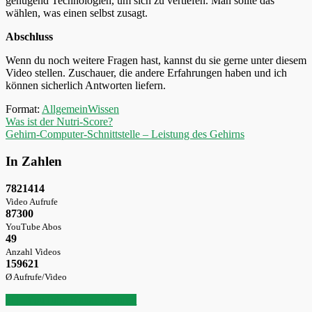
genügend Technologien, um sich zu vertiefen. Man sollte das
wählen, was einen selbst zusagt.
Abschluss
Wenn du noch weitere Fragen hast, kannst du sie gerne unter diesem
Video stellen. Zuschauer, die andere Erfahrungen haben und ich
können sicherlich Antworten liefern.
Format:
AllgemeinWissen
Beitragsnavigation
Was ist der Nutri-Score?
Gehirn-Computer-Schnittstelle – Leistung des Gehirns
In Zahlen
7821414
Video Aufrufe
87300
YouTube Abos
49
Anzahl Videos
159621
Ø Aufrufe/Video
YouTube-Kanal aufrufen