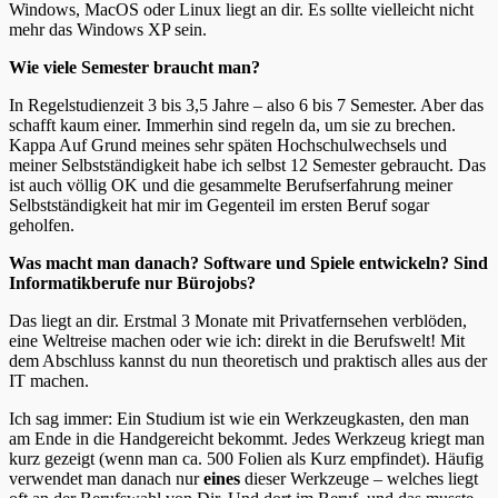
Windows, MacOS oder Linux liegt an dir. Es sollte vielleicht nicht
mehr das Windows XP sein.
Wie viele Semester braucht man?
In Regelstudienzeit 3 bis 3,5 Jahre – also 6 bis 7 Semester. Aber das
schafft kaum einer. Immerhin sind regeln da, um sie zu brechen.
Kappa Auf Grund meines sehr späten Hochschulwechsels und
meiner Selbstständigkeit habe ich selbst 12 Semester gebraucht. Das
ist auch völlig OK und die gesammelte Berufserfahrung meiner
Selbstständigkeit hat mir im Gegenteil im ersten Beruf sogar
geholfen.
Was macht man danach? Software und Spiele entwickeln? Sind
Informatikberufe nur Bürojobs?
Das liegt an dir. Erstmal 3 Monate mit Privatfernsehen verblöden,
eine Weltreise machen oder wie ich: direkt in die Berufswelt! Mit
dem Abschluss kannst du nun theoretisch und praktisch alles aus der
IT machen.
Ich sag immer: Ein Studium ist wie ein Werkzeugkasten, den man
am Ende in die Handgereicht bekommt. Jedes Werkzeug kriegt man
kurz gezeigt (wenn man ca. 500 Folien als Kurz empfindet). Häufig
verwendet man danach nur
eines
dieser Werkzeuge – welches liegt