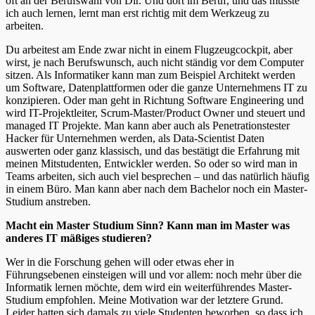
oft an der Berufswahl von Dir. Und dort im Beruf, und das musste
ich auch lernen, lernt man erst richtig mit dem Werkzeug zu
arbeiten.
Du arbeitest am Ende zwar nicht in einem Flugzeugcockpit, aber
wirst, je nach Berufswunsch, auch nicht ständig vor dem Computer
sitzen. Als Informatiker kann man zum Beispiel Architekt werden
um Software, Datenplattformen oder die ganze Unternehmens IT zu
konzipieren. Oder man geht in Richtung Software Engineering und
wird IT-Projektleiter, Scrum-Master/Product Owner und steuert und
managed IT Projekte. Man kann aber auch als Penetrationstester
Hacker für Unternehmen werden, als Data-Scientist Daten
auswerten oder ganz klassisch, und das bestätigt die Erfahrung mit
meinen Mitstudenten, Entwickler werden. So oder so wird man in
Teams arbeiten, sich auch viel besprechen – und das natürlich häufig
in einem Büro. Man kann aber nach dem Bachelor noch ein Master-
Studium anstreben.
Macht ein Master Studium Sinn? Kann man im Master was
anderes IT mäßiges studieren?
Wer in die Forschung gehen will oder etwas eher in
Führungsebenen einsteigen will und vor allem: noch mehr über die
Informatik lernen möchte, dem wird ein weiterführendes Master-
Studium empfohlen. Meine Motivation war der letztere Grund.
Leider hatten sich damals zu viele Studenten beworben, so dass ich