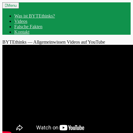
Skip
Header
Menu
to
Menu
content
Was ist BYTEthinks?
Videos
Falsche Fakten
Kontakt
BYTEthinks — Allgemeinwissen Videos auf YouTube