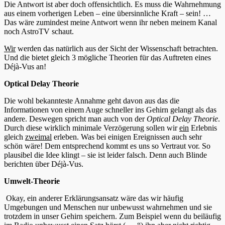
Die Antwort ist aber doch offensichtlich. Es muss die Wahrnehmung
aus einem vorherigen Leben – eine übersinnliche Kraft – sein! …
Das wäre zumindest meine Antwort wenn ihr neben meinem Kanal
noch AstroTV schaut.
Wir
werden das natürlich aus der Sicht der Wissenschaft betrachten.
Und die bietet gleich 3 mögliche Theorien für das Auftreten eines
Déjà-Vus an!
Optical Delay Theorie
Die wohl bekannteste Annahme geht davon aus das die
Informationen von einem Auge schneller ins Gehirn gelangt als das
andere. Deswegen spricht man auch von der
Optical Delay Theorie
.
Durch diese wirklich minimale Verzögerung sollen wir
ein
Erlebnis
gleich
zweimal
erleben. Was bei einigen Ereignissen auch sehr
schön wäre! Dem entsprechend kommt es uns so Vertraut vor. So
plausibel die Idee klingt – sie ist leider falsch. Denn auch Blinde
berichten über Déjà-Vus.
Umwelt-Theorie
Okay, ein anderer Erklärungsansatz wäre das wir häufig
Umgebungen und Menschen nur unbewusst wahrnehmen und sie
trotzdem in unser Gehirn speichern. Zum Beispiel wenn du beiläufig