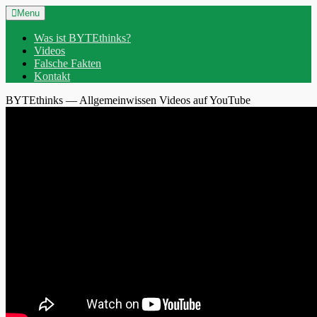
Skip
Header
Menu
to
Menu
content
Was ist BYTEthinks?
Videos
Falsche Fakten
Kontakt
BYTEthinks — Allgemeinwissen Videos auf YouTube