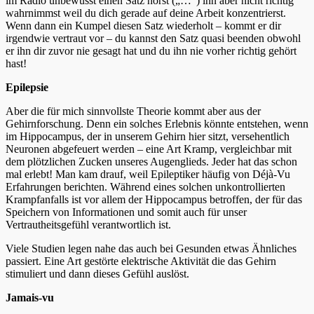
im Radio unbewusst einen Satz hörst („…“) ihn aber nicht richtig
wahrnimmst weil du dich gerade auf deine Arbeit konzentrierst.
Wenn dann ein Kumpel diesen Satz wiederholt – kommt er dir
irgendwie vertraut vor – du kannst den Satz quasi beenden obwohl
er ihn dir zuvor nie gesagt hat und du ihn nie vorher richtig gehört
hast!
Epilepsie
Aber die für mich sinnvollste Theorie kommt aber aus der
Gehirnforschung. Denn ein solches Erlebnis könnte entstehen, wenn
im Hippocampus, der in unserem Gehirn hier sitzt, versehentlich
Neuronen abgefeuert werden – eine Art Kramp, vergleichbar mit
dem plötzlichen Zucken unseres Augenglieds. Jeder hat das schon
mal erlebt! Man kam drauf, weil Epileptiker häufig von Déjà-Vu
Erfahrungen berichten. Während eines solchen unkontrollierten
Krampfanfalls ist vor allem der Hippocampus betroffen, der für das
Speichern von Informationen und somit auch für unser
Vertrautheitsgefühl verantwortlich ist.
Viele Studien legen nahe das auch bei Gesunden etwas Ähnliches
passiert. Eine Art gestörte elektrische Aktivität die das Gehirn
stimuliert und dann dieses Gefühl auslöst.
Jamais-vu