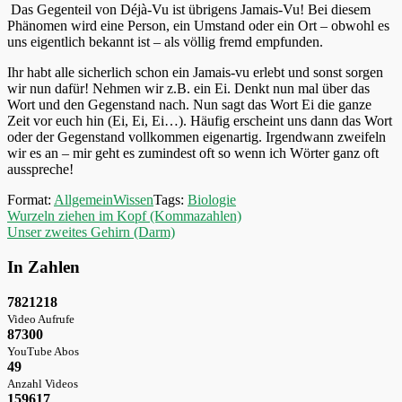
Das Gegenteil von Déjà-Vu ist übrigens Jamais-Vu! Bei diesem
Phänomen wird eine Person, ein Umstand oder ein Ort – obwohl es
uns eigentlich bekannt ist – als völlig fremd empfunden.
Ihr habt alle sicherlich schon ein Jamais-vu erlebt und sonst sorgen
wir nun dafür! Nehmen wir z.B. ein Ei. Denkt nun mal über das
Wort und den Gegenstand nach. Nun sagt das Wort Ei die ganze
Zeit vor euch hin (Ei, Ei, Ei…). Häufig erscheint uns dann das Wort
oder der Gegenstand vollkommen eigenartig. Irgendwann zweifeln
wir es an – mir geht es zumindest oft so wenn ich Wörter ganz oft
ausspreche!
Format:
AllgemeinWissen
Tags:
Biologie
Beitragsnavigation
Wurzeln ziehen im Kopf (Kommazahlen)
Unser zweites Gehirn (Darm)
In Zahlen
7821218
Video Aufrufe
87300
YouTube Abos
49
Anzahl Videos
159617